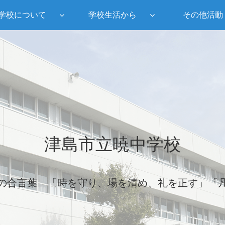
学校について
学校生活から
その他活動
津島市立暁中学校
の合言葉 「時を守り、場を清め、礼を正す」「