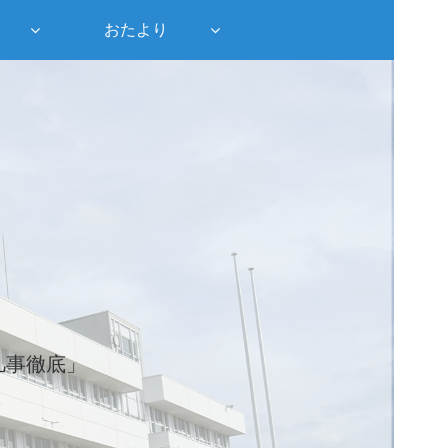
おたより
凡事徹底」