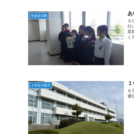
あ
生徒会活動
５
行
昇
く
１
１年生の様子
６
通