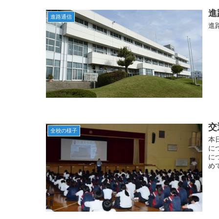
進
進路通信
進
交
全校の様子
本
に
に
め