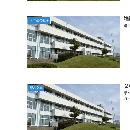
進
３年生の様子
進
２
配布文書
学
５