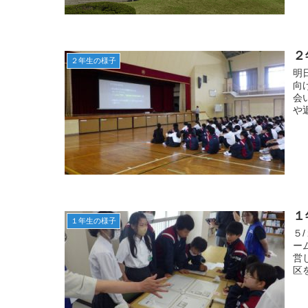
２
２年生の様子
明
向
会
や
１
１年生の様子
５
ー
営
区