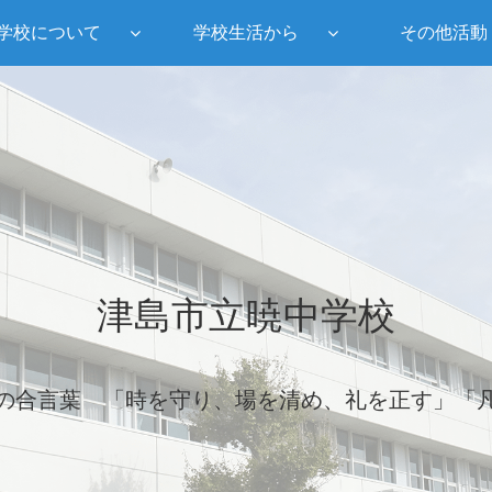
学校について
学校生活から
その他活動
津島市立暁中学校
の合言葉 「時を守り、場を清め、礼を正す」「