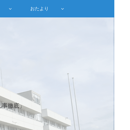
おたより
凡事徹底」