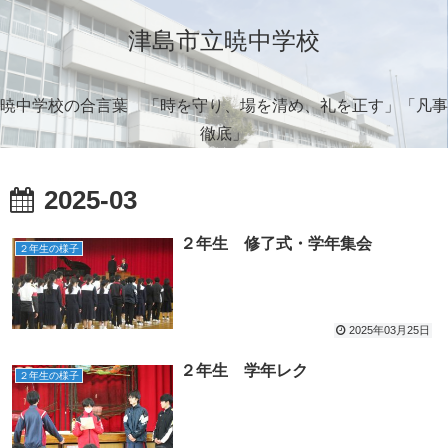
津島市立暁中学校
暁中学校の合言葉 「時を守り、場を清め、礼を正す」「凡事
徹底」
2025-03
２年生 修了式・学年集会
２年生の様子
2025年03月25日
２年生 学年レク
２年生の様子