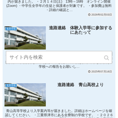
内が届きました。 ・２月１４日(土) 13時～16時 オンライン開催
(Zoom) ・中学生全学年の生徒と保護者が対象です。 ・参加費は無料
・詳細の確認と...
2026年02月03日
進路連絡 体験入学等に参加する
進路情報
にあたって
夏休み中に，多くの体験入学・学校説明会等が行われます。 注意事項
を必ずよく読んで，申し込んだ学校には忘れずに参加しましょう。 体
験入学・学校見学参加にあたって また，終了後は振り返りも兼ねた中
学校への報告をお願いし...
2025年07月16日
進路連絡 青山高校より
進路情報
青山高等学校より入学案内等が届きました。詳細はホームページを確
認してください。 ・三重県津市にある全寮制の学校です。 ・２０２６