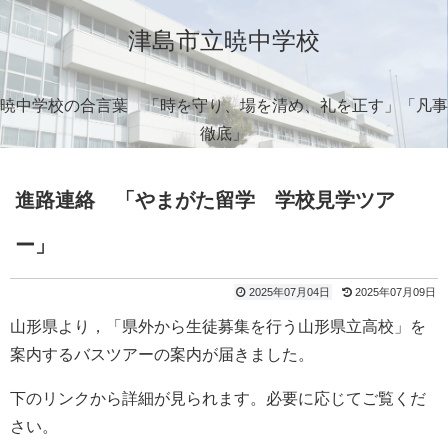
津島市立暁中学校
暁中学校の合言葉 「時を守り、場を清め、礼を正す」「凡事
徹底」
進路連絡 「やまがた留学 学校見学ツア
ー」
2025年07月04日
2025年07月09日
山形県より，「県外から生徒募集を行う山形県立高校」を
案内するバスツアーの案内が届きました。
下のリンクから詳細が見られます。必要に応じてご覧くだ
さい。