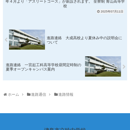
年４月より「アスリートコース」が新設されます。 全寮制 青山高等学
校
2025年07月11日
進路連絡 大成高校より夏休み中の説明会に
ついて
進路連絡 一宮起工科高等学校昼間定時制の
夏季オープンキャンパス案内
ホーム
進路通信
進路情報