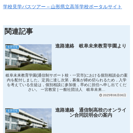
学校見学バスツアー – 山形県立高等学校ポータルサイト
関連記事
進路連絡 岐阜未来教育学園より
進路情報
岐阜未来教育学園(通信制サポート校・一宮市)における個別相談会の案
内を配付しました。定員に達し次第，募集が締め切られるため，入学
を考えている生徒は，個別相談に参加後，早めに担任へ申し出てくだ
さい。 一宮教室 | 一般社団法人 岐阜未来...
2025年06月06日
進路連絡 通信制高校のオンライ
進路情報
ン合同説明会の案内